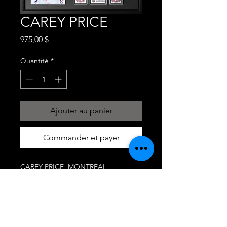
CAREY PRICE
Prix
975,00 $
Quantité
*
Ajouter au panier
Commander et payer
CAREY PRICE, MONTREAL
CANADIEN #31 , SIGNÉ ET
AUTHENTIFIÉ
CADRE 35X37