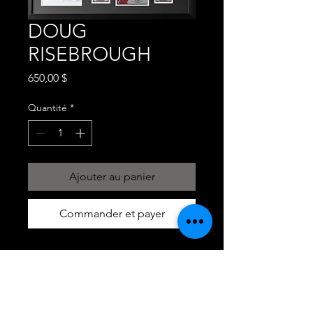
DOUG
RISEBROUGH
Prix
650,00 $
Quantité
*
Ajouter au panier
Commander et payer
DOUG RISEBROUGH, CANADIENS
DE MONTREAL , SIGNÉ
AUTHENTIFIÉ
CADRE 35X37