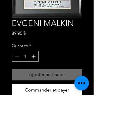
EVGENI MALKIN
Prix
89,95 $
Quantité
*
Ajouter au panier
Commander et payer
EVGENI MALKIN , 2009 STANLEY
CUP CHAMPIONS
CADRE PHOTO 18X22
#CARTEHOCKEYGRANBY