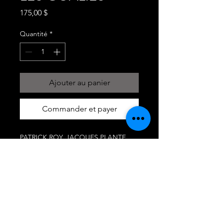
Prix
175,00 $
Quantité
*
Ajouter au panier
Commander et payer
PATRICK ROY, JACQUES PLANTE,
KEN DRYDEN
CADRE PHOTO
CADRE 18X21
#CARTEHOCKEYGRANBY
OÙ NOUS TROUVER