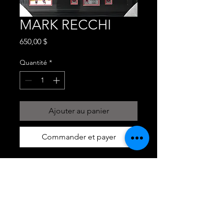
MARK RECCHI
Prix
650,00 $
Quantité
*
Ajouter au panier
Commander et payer
MARK RECCHI, CANADIEN DE
MONTREAL, CADRE SIGNÉ ET
AUTHENTIFIÉ
CHANDAIL CCM
35X37