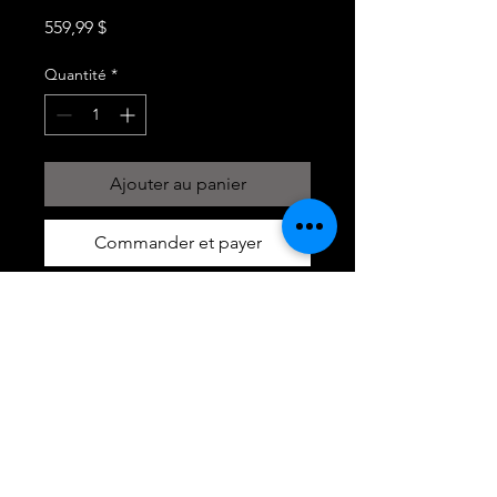
Prix
559,99 $
Quantité
*
Ajouter au panier
Commander et payer
MYSTERY JERSEY BOX EDITION 6.0
EDITION /30
OÙ NOUS TROUVER
1152 Porte 2 ROBERVAL SUD,
GRANBY,J2J 0N3