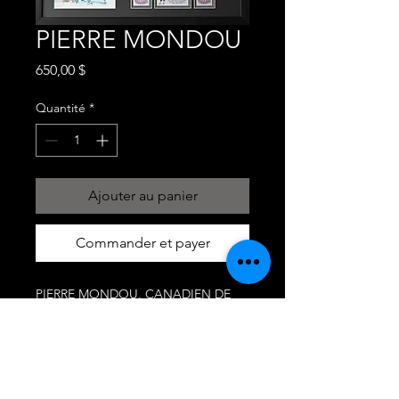
PIERRE MONDOU
Prix
650,00 $
Quantité
*
Ajouter au panier
Commander et payer
PIERRE MONDOU, CANADIEN DE
MONTREAL,
CADRE SIGNÉ ET AUTHENTIFIÉ
CADRE35X37
#CARTEHOCKEYGRANBY