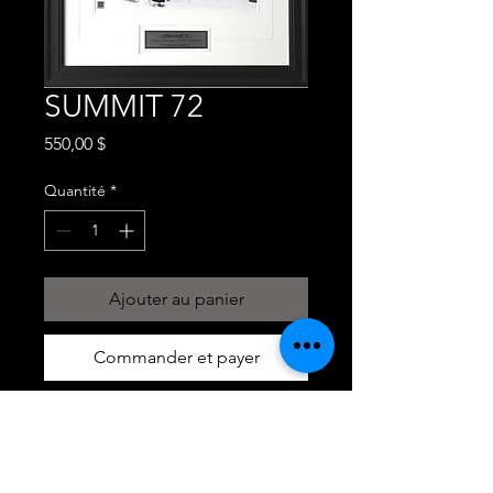
SUMMIT 72
Prix
550,00 $
Quantité
*
Ajouter au panier
Commander et payer
YVAN COURNOYER, PAUL
HENDERSON, VLADISLAV TRETIAK .
3 SIGNATURES TEAM CANADA 1972