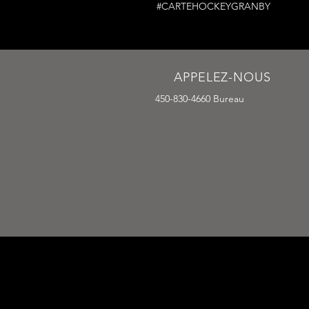
#CARTEHOCKEYGRANBY
APPELEZ-NOUS
450-830-4660 Bureau