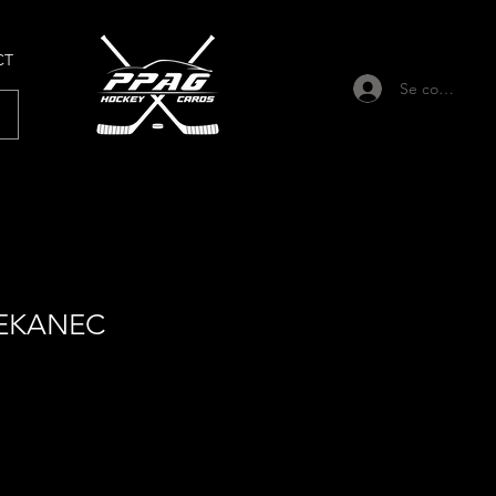
CT
Se connecter
EKANEC