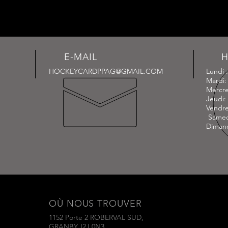
E-MAIL
H
HOCKEYCARDPPAG@GMAIL.COM
Lundi 
Mardi
Mercre
Jeudi
Vendre
Samed
Diman
OÙ NOUS TROUVER
1152 Porte 2 ROBERVAL SUD,
GRANBY,J2J 0N3