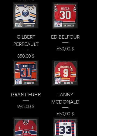
GILBERT
ED BELFOUR
PERREAULT
Prix
650,00 $
Prix
850,00 $
GRANT FUHR
LANNY
MCDONALD
Prix
995,00 $
Prix
650,00 $