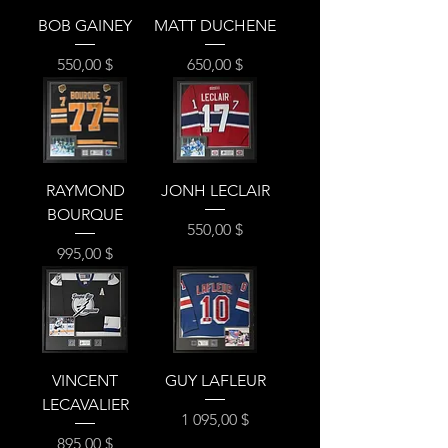
BOB GAINEY
MATT DUCHENE
Prix
Prix
550,00 $
650,00 $
RAYMOND
JONH LECLAIR
BOURQUE
Prix
550,00 $
Prix
995,00 $
VINCENT
GUY LAFLEUR
LECAVALIER
Prix
1 095,00 $
Prix
895,00 $